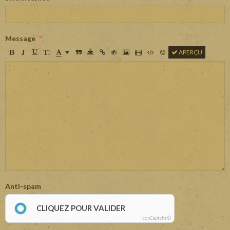
Message
APERÇU
Anti-spam
CLIQUEZ POUR VALIDER
IconCaptcha ©