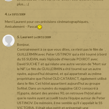
plus... :,(
4.
Le 10/11/2009
Merci Laurent pour ces précisions cinématographiques.
Amicalement - Pascal
5. Laurent
Le 09/11/2009
Bonjour,
Contrairement à ce que vous dites, ce n'est pas le film de
GUILLERMIN avec Peter USTINOV qui a été tourné à bord
du SS SUDAN, mais l'épisode d'Hercule POIROT avec
David SUCHET et qui relate une autre version de "Mort sur
le Nil". Le film de GUILLERMIN a été tourné sur un autre
navire, aujourd'hui désarmé, et qui appartenait au même
propriétaire que l'hôtel OLD CATARACT, également utilisé
dans le film. Cet hôtel appartient aujourd'hui au groupe
Sofitel. Dans un numéro du magazine GEO consacré à
l'Egypte, datant des années 90, on retrouve l'hôtel ainsi
que le navire ayant accueilli toute l'équipe autour de Peter
USTINOV. De mémoire, il me semble qu'il s'appelait le SS
VICTORIA. Il était plus petit et présentait une