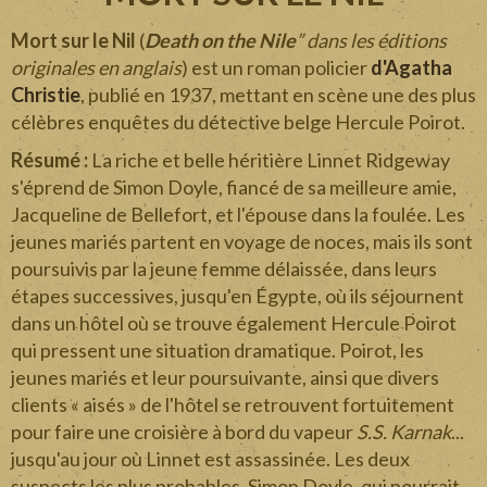
Mort sur le Nil
(
Death on the Nile
” dans les éditions
originales en anglais
) est un roman policier
d'Agatha
Christie
, publié en 1937, mettant en scène une des plus
célèbres enquêtes du détective belge Hercule Poirot.
Résumé :
La riche et belle héritière Linnet Ridgeway
s'éprend de Simon Doyle, fiancé de sa meilleure amie,
Jacqueline de Bellefort, et l'épouse dans la foulée. Les
jeunes mariés partent en voyage de noces, mais ils sont
poursuivis par la jeune femme délaissée, dans leurs
étapes successives, jusqu'en Égypte, où ils séjournent
dans un hôtel où se trouve également Hercule Poirot
qui pressent une situation dramatique. Poirot, les
jeunes mariés et leur poursuivante, ainsi que divers
clients « aisés » de l'hôtel se retrouvent fortuitement
pour faire une croisière à bord du vapeur
S.S. Karnak
...
jusqu'au jour où Linnet est assassinée. Les deux
suspects les plus probables, Simon Doyle, qui pourrait