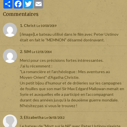
Partager
Facebook
Twitter
Email
Commentaires
1. Christ
Le 10/03/2019
[/image]Le bateau utilisé dans le film avec Peter Ustinov
était en fait le "MEMNON" désarmé dorénavant.
2. SiM
Le 12/01/2014
Merci pour ces précisions fortes intéressantes.
J'ai lu récemment :
"La romancière et l'archéologue : Mes aventures au
Moyen-Orient" d'Agatha Christie.
Un petit bijou d'humour et de drôleries sur les campagnes
de fouilles que son mari Sir Max Edgard Mallowan menait en
Syrie et auxquelles elle a participé en l'accompagnant
durant des années jusqu'à la deuxième guerre mondiale.
N'hésitez pas si vous le trouvez !
3. Elizabetha
Le 06/01/2012
Le bateau de "Mort sur le Nil" avec Peter Ustinov n'existe