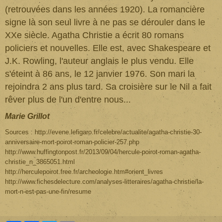
(retrouvées dans les années 1920). La romancière
signe là son seul livre à ne pas se dérouler dans le
XXe siècle. Agatha Christie a écrit 80 romans
policiers et nouvelles. Elle est, avec Shakespeare et
J.K. Rowling, l'auteur anglais le plus vendu. Elle
s'éteint à 86 ans, le 12 janvier 1976. Son mari la
rejoindra 2 ans plus tard. Sa croisière sur le Nil a fait
rêver plus de l'un d'entre nous...
Marie Grillot
Sources : http://evene.lefigaro.fr/celebre/actualite/agatha-christie-30-
anniversaire-mort-poirot-roman-policier-257.php
http://www.huffingtonpost.fr/2013/09/04/hercule-poirot-roman-agatha-
christie_n_3865051.html
http://herculepoirot.free.fr/archeologie.htm#orient_livres
http://www.fichesdelecture.com/analyses-litteraires/agatha-christie/la-
mort-n-est-pas-une-fin/resume