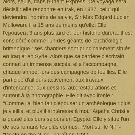
alors, seule, dans l'Orient-Express. Ce voyage sera
décisif : elle rencontre en Irak, en 1927, celui qui
deviendra l'homme de sa vie, Sir Max Edgard Lucien
Mallowan. Il a 15 ans de moins qu'elle. Elle
l'épousera 3 ans plus tard et leur histoire durera. Il est
considéré comme l'un des géants de l'archéologie
britannique ; ses chantiers sont principalement situés
en Iraq et en Syrie. Alors que sa carrière d'écrivain
connaît un immense succès, elle l'accompagne,
chaque année, lors des campagnes de fouilles. Elle
participe d'ailleurs activement aux travaux
d'intendance, aux dessins, aux restaurations et
surtout à la photographie. Elle dit avec ironie :
"Comme j'ai bien fait d'épouser un archéologue : plus
je vieillis, et plus il s'intéresse à moi." Agatha Christie
a passé plusieurs séjours en Egypte. Elle y situe l'un
de ses romans les plus connus. "Mort sur le Nil" -
"Death on the Nile" - paraît en 1937.