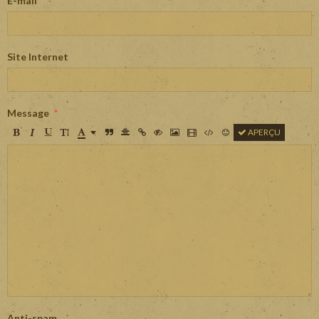
E-mail
Site Internet
Message
APERÇU
Anti-spam