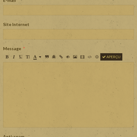
E-mail
Site Internet
Message
APERÇU
Anti-spam