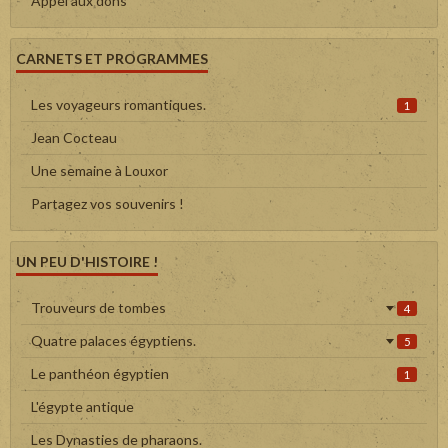
Appel aux dons
CARNETS ET PROGRAMMES
Les voyageurs romantiques.
1
Jean Cocteau
Une semaine à Louxor
Partagez vos souvenirs !
UN PEU D'HISTOIRE !
Trouveurs de tombes
4
Quatre palaces égyptiens.
5
Le panthéon égyptien
1
L'égypte antique
Les Dynasties de pharaons.