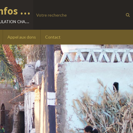
Location villa - Excursions - Infos sur LOUXOR - EGYPTE
visitez louxor librement, à votre rythme, découvrez sa population chaleureuse.
Appel aux dons
Contact