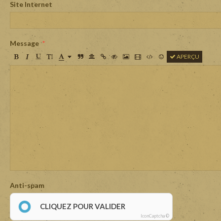
Site Internet
Message
APERÇU
Anti-spam
CLIQUEZ POUR VALIDER
IconCaptcha ©