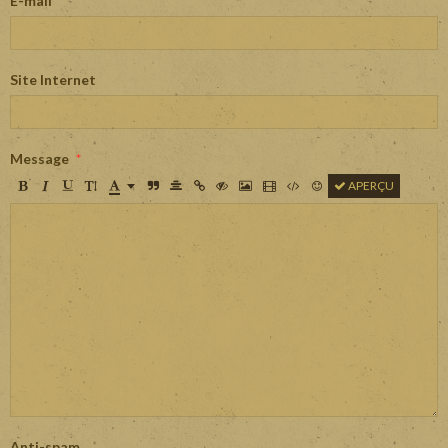
E-mail
Site Internet
Message
APERÇU
Anti-spam