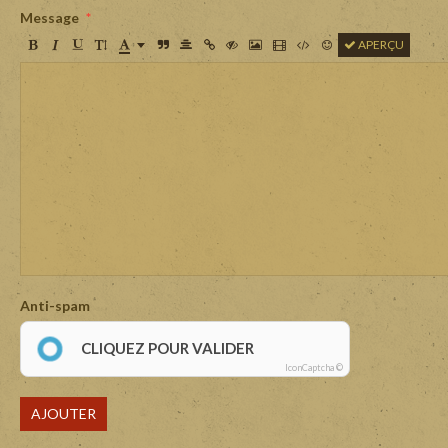
Message
APERÇU
Anti-spam
CLIQUEZ POUR VALIDER
IconCaptcha ©
AJOUTER