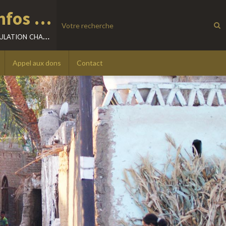
Location villa - Excursions - Infos sur LOUXOR - EGYPTE
visitez louxor librement, à votre rythme, découvrez sa population chaleureuse.
Appel aux dons
Contact