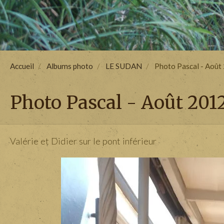
Accueil
Albums photo
LE SUDAN
Photo Pascal - Août
Photo Pascal - Août 201
Valérie et Didier sur le pont inférieur