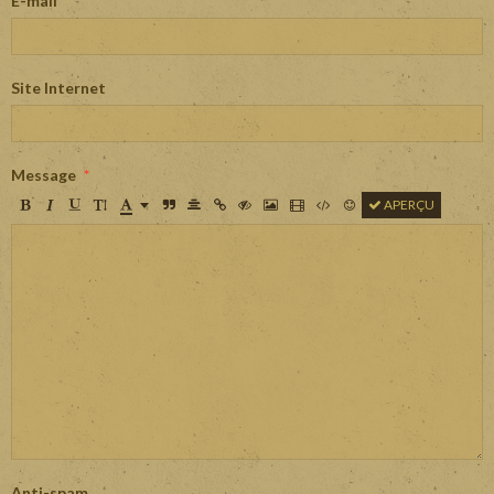
E-mail
Site Internet
Message
APERÇU
Anti-spam